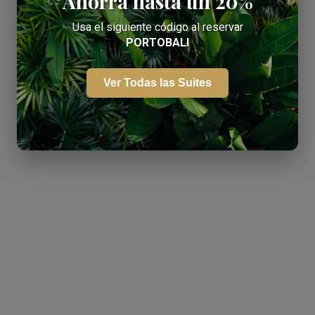
Ahorra hasta un 20%
Usa el siguiente código al reservar
PORTOBALI
Ver Todas las Suites